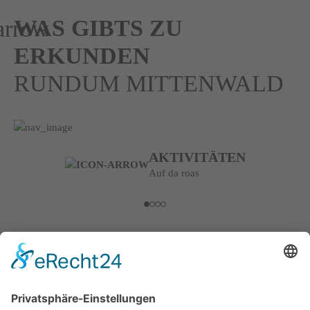
WAS GIBTS ZU
ERKUNDEN
RUNDUM MITTENWALD
AKTIVITÄTEN
Auf da roas